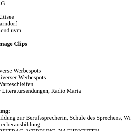
AG
ittsee
arndorf
amend uvm
mage Clips
verse Werbespots
diverser Werbespots
Warteschleifen
r Literatursendungen, Radio Maria
ung:
ildung zur Berufssprecherin, Schule des Sprechens, W
recherausbildung:
BEITRAG, WERBUNG, NACHRICHTEN