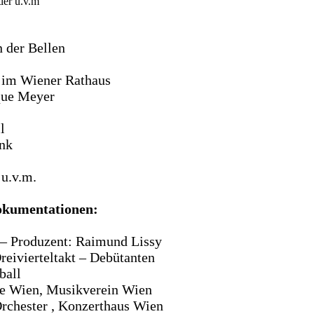
ler u.v.m
 der Bellen
 im Wiener Rathaus
que Meyer
l
ank
u.v.m.
okumentationen:
– Produzent: Raimund Lissy
eivierteltakt – Debütanten
ball
e Wien, Musikverein Wien
Orchester , Konzerthaus Wien