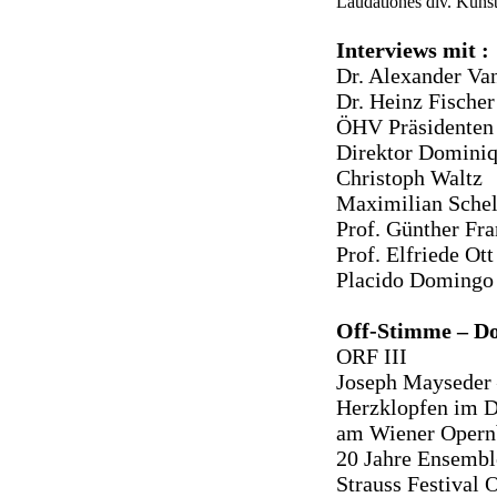
Laudationes div. Künst
Interviews mit :
Dr. Alexander Van
Dr. Heinz Fischer
ÖHV Präsidenten
Direktor Domini
Christoph Waltz
Maximilian Schel
Prof. Günther Fr
Prof. Elfriede Ott
Placido Domingo 
Off-Stimme – D
ORF III
Joseph Mayseder 
Herzklopfen im Dr
am Wiener Opern
20 Jahre Ensembl
Strauss Festival 