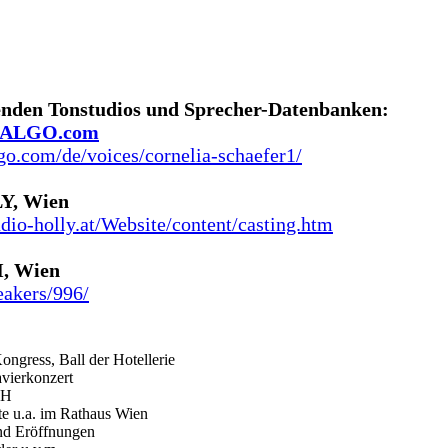
genden Tonstudios und Sprecher-Datenbanken:
DALGO.com
go.com/de/voices/cornelia-schaefer1/
Y, Wien
dio-holly.at/Website/content/casting.htm
, Wien
peakers/996/
gress, Ball der Hotellerie
vierkonzert
KH
te u.a. im Rathaus Wien
und Eröffnungen